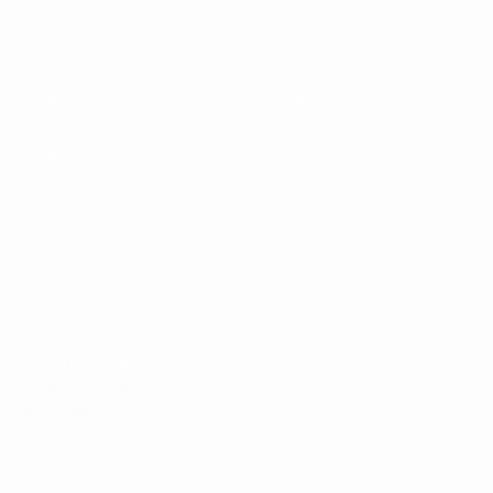
Europeo sub-19 de la UEFA
Partidos
Noticias
Sorteos
Historia
Vídeos
Sobre
Equipos
PÁGINAS
WEB DE LA
UEFA
UEFA.com
Fundación de la
UEFA
ELEGIR IDIOMA
Español
English
Français
Deutsch
Русский
Español
Italiano
Português
Privacidad