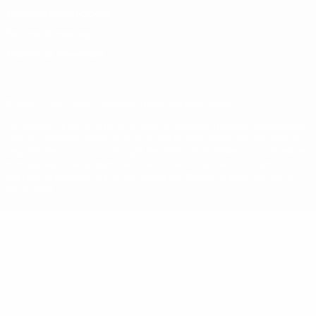
Términos y condiciones
Política de cookies
Ajustes de privacidad
© 1998-2026 UEFA. Todos los derechos reservados
La palabra UEFA, el logo de la UEFA y todas las marcas relacionadas
con las competiciones de la UEFA están protegidas por las marcas
registradas y/o por el copyright de UEFA. Se prohíbe el uso de estas
marcas registradas para uso comercial. El uso de UEFA.com
significa la aceptación de sus Términos, Condiciones y Política de
Privacidad.