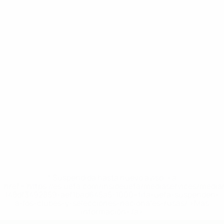
* Suspendida hasta nuevo aviso. <a
href='https://es.uefa.com/insideuefa/mediaservices/medi
148df3492859-aef1bad645a5-1000--fifa-uefa-suspenden-
a-los-clubes-y-selecciones-nacionales-rusas/'>Más
información</a>