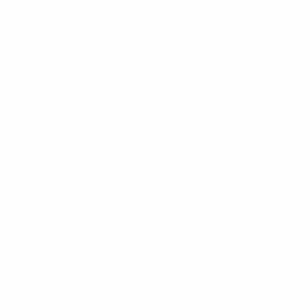
* Suspendida hasta nuevo aviso. <a
href='https://es.uefa.com/insideuefa/mediaservices/medi
148df3492859-aef1bad645a5-1000--fifa-uefa-suspenden-
a-los-clubes-y-selecciones-nacionales-rusas/'>Más
información</a>