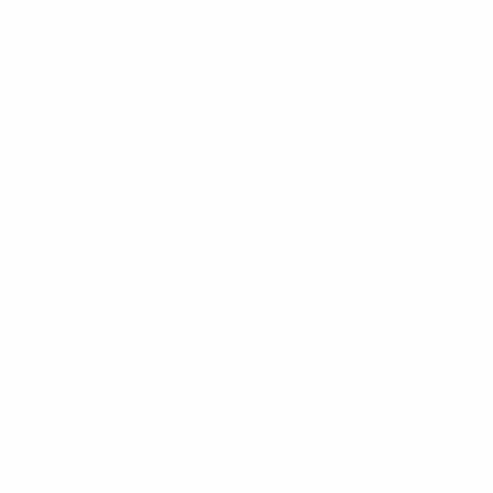
Términos y condiciones
Política de cookies
Ajustes de privacidad
© 1998-2026 UEFA. Todos los derechos reservados
La palabra UEFA, el logo de la UEFA y todas las marcas relacionadas
con las competiciones de la UEFA están protegidas por las marcas
registradas y/o por el copyright de UEFA. Se prohíbe el uso de estas
marcas registradas para uso comercial. El uso de UEFA.com
significa la aceptación de sus Términos, Condiciones y Política de
Privacidad.