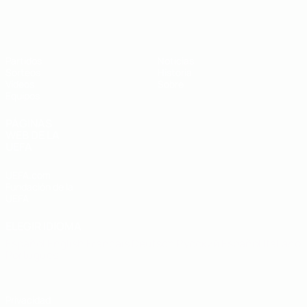
Europeo sub-19 de la UEFA
Partidos
Noticias
Sorteos
Historia
Vídeos
Sobre
Equipos
PÁGINAS
WEB DE LA
UEFA
UEFA.com
Fundación de la
UEFA
ELEGIR IDIOMA
Español
English
Français
Deutsch
Русский
Español
Italiano
Português
Privacidad