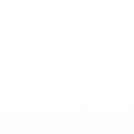
* Suspendida hasta nuevo aviso. <a href='https://es.uef
c
Europeo sub-19 de la UEFA