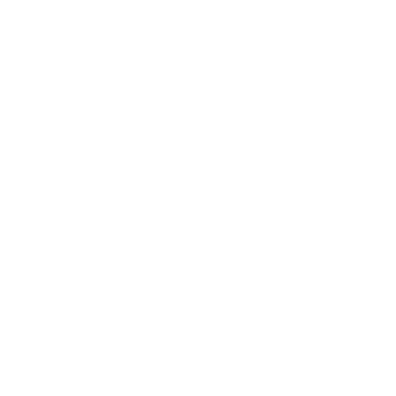
a.com/insideuefa/mediaservices/mediareleases/news/0272-14
lubes-y-selecciones-nacionales-rusas/'>Más información</