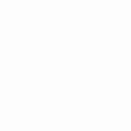
Partidos
Sorteos
Vídeos
Equipos
PÁGINAS WEB DE LA UEFA
UEFA.com
Fundación de la UEFA
ELEGIR IDIOMA
Español
English
Français
Deutsch
Русский
Español
Italiano
Privacidad
Términos y condiciones
Política de cookies
Ajustes de privacidad