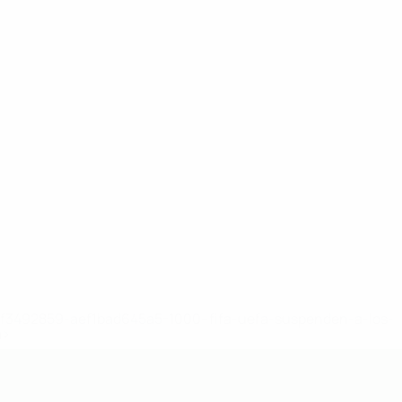
8df3492859-aef1bad645a5-1000--fifa-uefa-suspenden-a-los-
a>