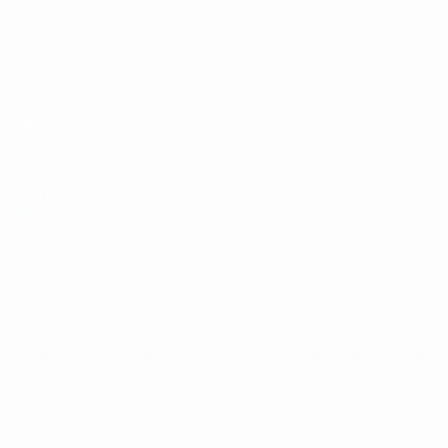
Europeo sub-19 de la UEFA
Partidos
Noticias
Sorteos
Historia
Vídeos
Sobre
Equipos
PÁGINAS
WEB DE LA
UEFA
UEFA.com
Fundación de la
UEFA
ELEGIR IDIOMA
Español
English
Français
Deutsch
Русский
Español
Italiano
Português
Privacidad