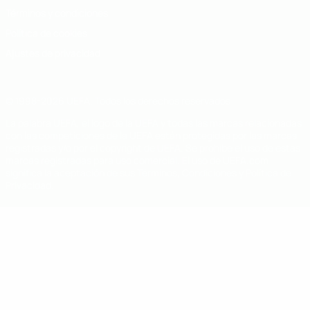
Términos y condiciones
Política de cookies
Ajustes de privacidad
© 1998-2026 UEFA. Todos los derechos reservados
La palabra UEFA, el logo de la UEFA y todas las marcas relacionadas
con las competiciones de la UEFA están protegidas por las marcas
registradas y/o por el copyright de UEFA. Se prohíbe el uso de estas
marcas registradas para uso comercial. El uso de UEFA.com
significa la aceptación de sus Términos, Condiciones y Política de
Privacidad.