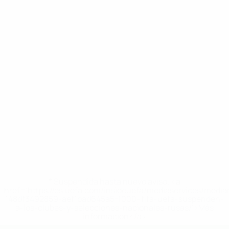
* Suspendida hasta nuevo aviso. <a
href='https://es.uefa.com/insideuefa/mediaservices/medi
148df3492859-aef1bad645a5-1000--fifa-uefa-suspenden-
a-los-clubes-y-selecciones-nacionales-rusas/'>Más
información</a>