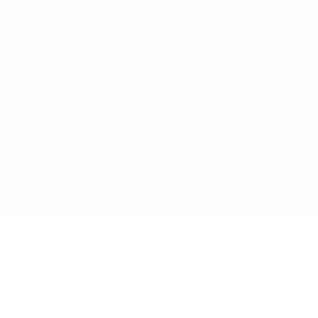
Términos y condiciones
Política de cookies
Ajustes de privacidad
© 1998-2026 UEFA. Todos los derechos reservados
La palabra UEFA, el logo de la UEFA y todas las marcas relacionadas
con las competiciones de la UEFA están protegidas por las marcas
registradas y/o por el copyright de UEFA. Se prohíbe el uso de estas
marcas registradas para uso comercial. El uso de UEFA.com
significa la aceptación de sus Términos, Condiciones y Política de
Privacidad.