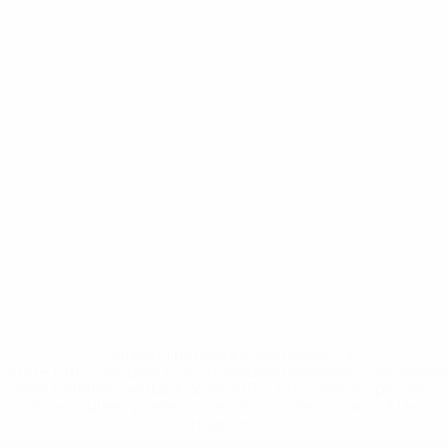
* Suspendida hasta nuevo aviso. <a
href='https://es.uefa.com/insideuefa/mediaservices/medi
148df3492859-aef1bad645a5-1000--fifa-uefa-suspenden-
a-los-clubes-y-selecciones-nacionales-rusas/'>Más
información</a>