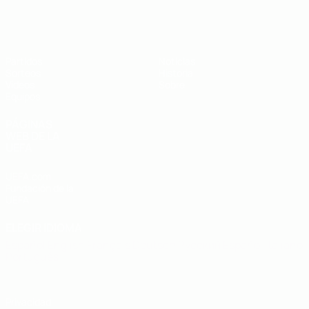
Europeo sub-19 de la UEFA
Partidos
Noticias
Sorteos
Historia
Vídeos
Sobre
Equipos
PÁGINAS
WEB DE LA
UEFA
UEFA.com
Fundación de la
UEFA
ELEGIR IDIOMA
Español
English
Français
Deutsch
Русский
Español
Italiano
Português
Privacidad