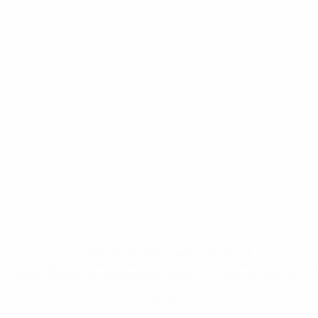
* Suspendida hasta nuevo aviso. <a
href='https://es.uefa.com/insideuefa/mediaservices/medi
148df3492859-aef1bad645a5-1000--fifa-uefa-suspenden-
a-los-clubes-y-selecciones-nacionales-rusas/'>Más
información</a>