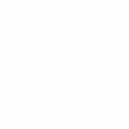
Europeo sub-19 de la UEFA
Partidos
Noticias
Sorteos
Historia
Vídeos
Sobre
Equipos
PÁGINAS
WEB DE LA
UEFA
UEFA.com
Fundación de la
UEFA
ELEGIR IDIOMA
Español
English
Français
Deutsch
Русский
Español
Italiano
Português
Privacidad