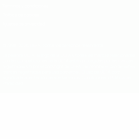
Términos y condiciones
Política de cookies
Ajustes de privacidad
© 1998-2026 UEFA. Todos los derechos reservados
La palabra UEFA, el logo de la UEFA y todas las marcas relacionadas
con las competiciones de la UEFA están protegidas por las marcas
registradas y/o por el copyright de UEFA. Se prohíbe el uso de estas
marcas registradas para uso comercial. El uso de UEFA.com
significa la aceptación de sus Términos, Condiciones y Política de
Privacidad.