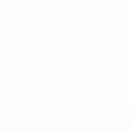
* Suspendida hasta nuevo aviso. <a href='https://es.uef
c
Europeo sub-19 de la UEFA