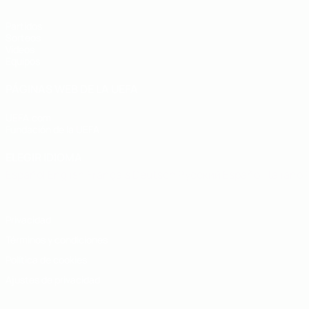
Partidos
Sorteos
Vídeos
Equipos
PÁGINAS WEB DE LA UEFA
UEFA.com
Fundación de la UEFA
ELEGIR IDIOMA
Español
English
Français
Deutsch
Русский
Español
Italiano
Privacidad
Términos y condiciones
Política de cookies
Ajustes de privacidad