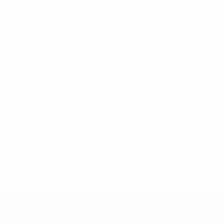
8df3492859-aef1bad645a5-1000--fifa-uefa-suspenden-a-los-
a>