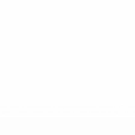
a.com/insideuefa/mediaservices/mediareleases/news/0272-14
lubes-y-selecciones-nacionales-rusas/'>Más información</