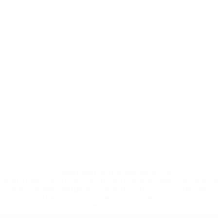
* Suspendida hasta nuevo aviso. <a
href='https://es.uefa.com/insideuefa/mediaservices/medi
148df3492859-aef1bad645a5-1000--fifa-uefa-suspenden-
a-los-clubes-y-selecciones-nacionales-rusas/'>Más
información</a>