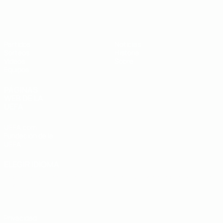
Europeo sub-19 de la UEFA
Partidos
Noticias
Sorteos
Historia
Vídeos
Sobre
Equipos
PÁGINAS
WEB DE LA
UEFA
UEFA.com
Fundación de la
UEFA
ELEGIR IDIOMA
Español
English
Français
Deutsch
Русский
Español
Italiano
Português
Privacidad