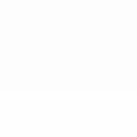
Términos y condiciones
Política de cookies
Ajustes de privacidad
© 1998-2026 UEFA. Todos los derechos reservados
La palabra UEFA, el logo de la UEFA y todas las marcas relacionadas
con las competiciones de la UEFA están protegidas por las marcas
registradas y/o por el copyright de UEFA. Se prohíbe el uso de estas
marcas registradas para uso comercial. El uso de UEFA.com
significa la aceptación de sus Términos, Condiciones y Política de
Privacidad.