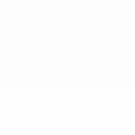
Términos y condiciones
Política de cookies
Ajustes de privacidad
© 1998-2026 UEFA. Todos los derechos reservados
La palabra UEFA, el logo de la UEFA y todas las marcas relacionadas
con las competiciones de la UEFA están protegidas por las marcas
registradas y/o por el copyright de UEFA. Se prohíbe el uso de estas
marcas registradas para uso comercial. El uso de UEFA.com
significa la aceptación de sus Términos, Condiciones y Política de
Privacidad.