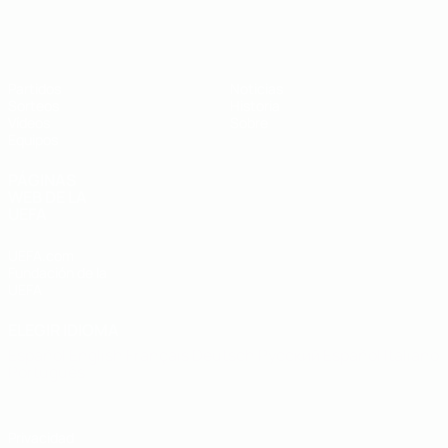
Europeo sub-19 de la UEFA
Partidos
Noticias
Sorteos
Historia
Vídeos
Sobre
Equipos
PÁGINAS
WEB DE LA
UEFA
UEFA.com
Fundación de la
UEFA
ELEGIR IDIOMA
Español
English
Français
Deutsch
Русский
Español
Italiano
Português
Privacidad