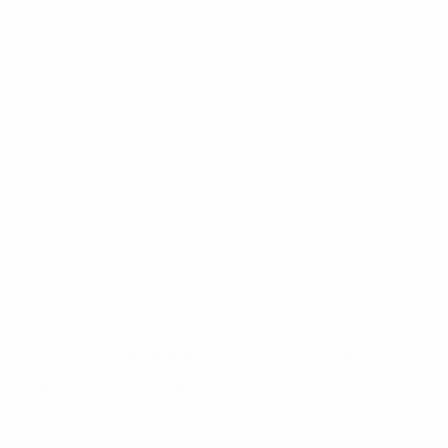
* Suspendida hasta nuevo aviso. <a
href='https://es.uefa.com/insideuefa/mediaservices/medi
148df3492859-aef1bad645a5-1000--fifa-uefa-suspenden-
a-los-clubes-y-selecciones-nacionales-rusas/'>Más
información</a>