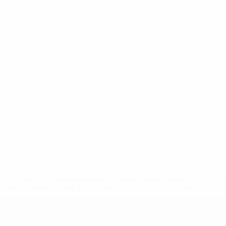
a.com/insideuefa/mediaservices/mediareleases/news/0272-14
lubes-y-selecciones-nacionales-rusas/'>Más información</