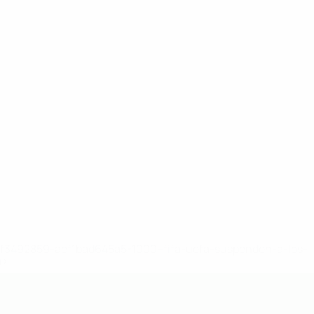
8df3492859-aef1bad645a5-1000--fifa-uefa-suspenden-a-los-
a>