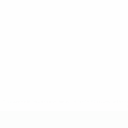
* Suspendida hasta nuevo aviso. <a href='https://es.uef
c
Europeo sub-19 de la UEFA