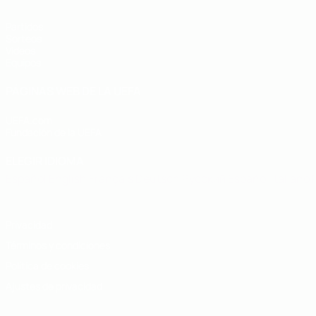
Partidos
Sorteos
Vídeos
Equipos
PÁGINAS WEB DE LA UEFA
UEFA.com
Fundación de la UEFA
ELEGIR IDIOMA
Español
English
Français
Deutsch
Русский
Español
Italiano
Privacidad
Términos y condiciones
Política de cookies
Ajustes de privacidad