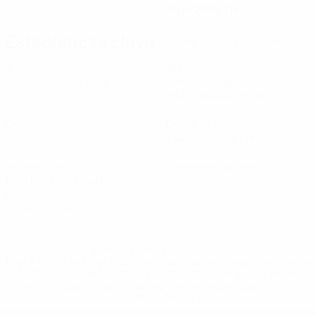
06/8/2008 (18)
Estadísticas clave
Ver todas las estadísticas
3
167
Partidos disputados
Minutos jugados
55,67 media por partido
0
4
Goles
Disparos totales
1,34 media por partido
1
0
Asistencias
Tarjetas amarillas
0,34 media por partido
0
Tarjetas rojas
* Suspendida hasta nuevo aviso. <a
href='https://es.uefa.com/insideuefa/mediaservices/medi
148df3492859-aef1bad645a5-1000--fifa-uefa-suspenden-
a-los-clubes-y-selecciones-nacionales-rusas/'>Más
información</a>