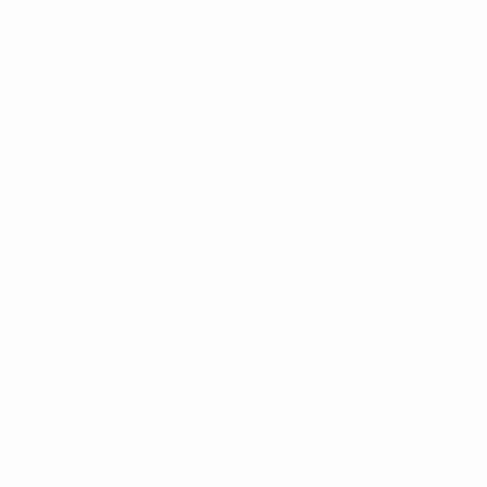
Europeo sub-19 de la UEFA
Partidos
Noticias
Sorteos
Historia
Vídeos
Sobre
Equipos
PÁGINAS
WEB DE LA
UEFA
UEFA.com
Fundación de la
UEFA
ELEGIR IDIOMA
Español
English
Français
Deutsch
Русский
Español
Italiano
Português
Privacidad