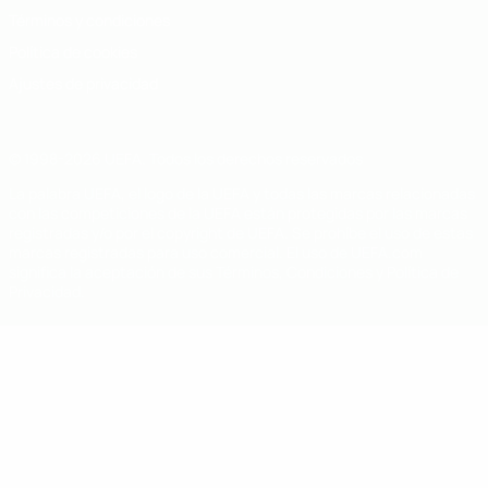
Términos y condiciones
Política de cookies
Ajustes de privacidad
© 1998-2026 UEFA. Todos los derechos reservados
La palabra UEFA, el logo de la UEFA y todas las marcas relacionadas
con las competiciones de la UEFA están protegidas por las marcas
registradas y/o por el copyright de UEFA. Se prohíbe el uso de estas
marcas registradas para uso comercial. El uso de UEFA.com
significa la aceptación de sus Términos, Condiciones y Política de
Privacidad.