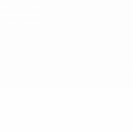
Términos y condiciones
Política de cookies
Ajustes de privacidad
© 1998-2026 UEFA. Todos los derechos reservados
La palabra UEFA, el logo de la UEFA y todas las marcas relacionadas
con las competiciones de la UEFA están protegidas por las marcas
registradas y/o por el copyright de UEFA. Se prohíbe el uso de estas
marcas registradas para uso comercial. El uso de UEFA.com
significa la aceptación de sus Términos, Condiciones y Política de
Privacidad.