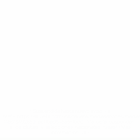
* Suspendida hasta nuevo aviso. <a
href='https://es.uefa.com/insideuefa/mediaservices/medi
148df3492859-aef1bad645a5-1000--fifa-uefa-suspenden-
a-los-clubes-y-selecciones-nacionales-rusas/'>Más
información</a>