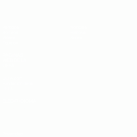
Europeo sub-19 de la UEFA
Partidos
Noticias
Sorteos
Historia
Vídeos
Sobre
Equipos
PÁGINAS
WEB DE LA
UEFA
UEFA.com
Fundación de la
UEFA
ELEGIR IDIOMA
Español
English
Français
Deutsch
Русский
Español
Italiano
Português
Privacidad