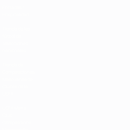
Entradas /
Hospitalidad
Tienda de las
fútbol de
selecciones
nacionales
Tienda de
Competiciones
Masculinas de
Clubes de la
UEFA
UEFA Men's
Club
Competitions
Memorabilia