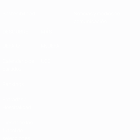
Sostenibilidad
Noticias y medios de
comunicación
DESCUBRE
MÁS
UEFA.tv
MyUEFA
Calendario de
UC3
partidos
Rankings
Entradas /
Hospitalidad
Tienda de las
fútbol de
selecciones