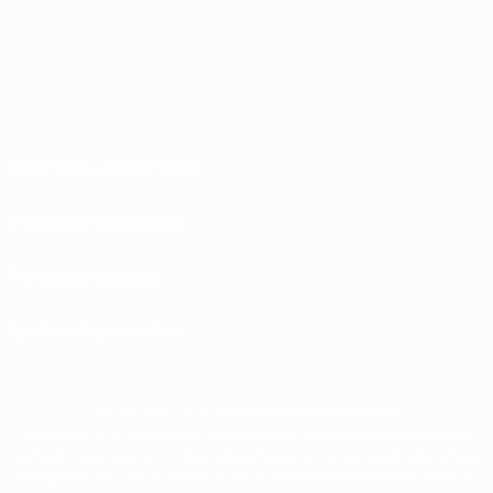
Términos y condiciones
Política de privacidad
Política de cookies
Ajustes de privacidad
© 1998-2026 UEFA. Todos los derechos reservados
La palabra UEFA, el logo de la UEFA y todas las marcas relacionadas con las
competiciones de la UEFA están protegidas por las marcas registradas y/o por
el copyright de UEFA. Se prohíbe el uso de estas marcas registradas para uso