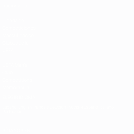
nacionales
Tienda de
Competiciones
Masculinas de
Clubes de la
UEFA
UEFA Men's
Club
Competitions
Memorabilia
ELEGIR IDIOMA
Español
English
Français
Deutsch
Русский
Español
Italiano
Português
SÍGANOS EN