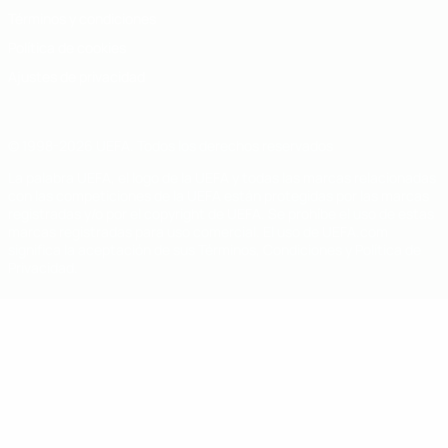
Términos y condiciones
Política de cookies
Ajustes de privacidad
© 1998-2026 UEFA. Todos los derechos reservados
La palabra UEFA, el logo de la UEFA y todas las marcas relacionadas
con las competiciones de la UEFA están protegidas por las marcas
registradas y/o por el copyright de UEFA. Se prohíbe el uso de estas
marcas registradas para uso comercial. El uso de UEFA.com
significa la aceptación de sus Términos, Condiciones y Política de
Privacidad.