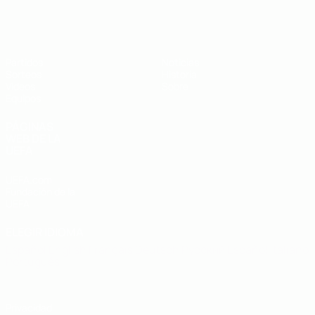
Europeo sub-19 de la UEFA
Partidos
Noticias
Sorteos
Historia
Vídeos
Sobre
Equipos
PÁGINAS
WEB DE LA
UEFA
UEFA.com
Fundación de la
UEFA
ELEGIR IDIOMA
Español
English
Français
Deutsch
Русский
Español
Italiano
Português
Privacidad