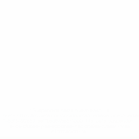
* Suspendida hasta nuevo aviso. <a
href='https://es.uefa.com/insideuefa/mediaservices/medi
148df3492859-aef1bad645a5-1000--fifa-uefa-suspenden-
a-los-clubes-y-selecciones-nacionales-rusas/'>Más
información</a>