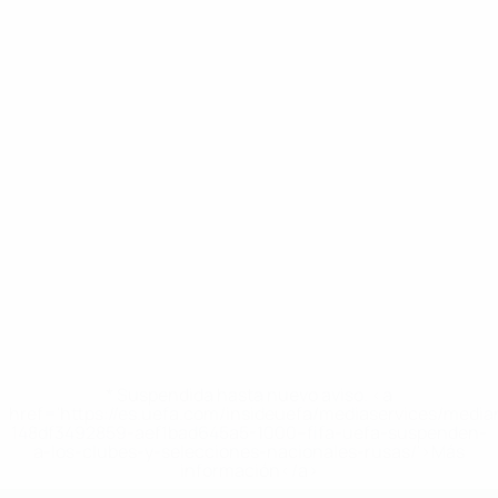
* Suspendida hasta nuevo aviso. <a
href='https://es.uefa.com/insideuefa/mediaservices/medi
148df3492859-aef1bad645a5-1000--fifa-uefa-suspenden-
a-los-clubes-y-selecciones-nacionales-rusas/'>Más
información</a>