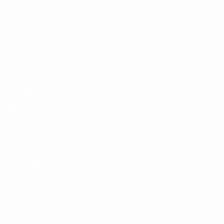
Europeo sub-19 de la UEFA
Partidos
Noticias
Sorteos
Historia
Vídeos
Sobre
Equipos
PÁGINAS
WEB DE LA
UEFA
UEFA.com
Fundación de la
UEFA
ELEGIR IDIOMA
Español
English
Français
Deutsch
Русский
Español
Italiano
Português
Privacidad