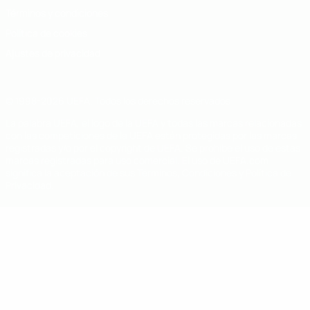
Términos y condiciones
Política de cookies
Ajustes de privacidad
© 1998-2026 UEFA. Todos los derechos reservados
La palabra UEFA, el logo de la UEFA y todas las marcas relacionadas
con las competiciones de la UEFA están protegidas por las marcas
registradas y/o por el copyright de UEFA. Se prohíbe el uso de estas
marcas registradas para uso comercial. El uso de UEFA.com
significa la aceptación de sus Términos, Condiciones y Política de
Privacidad.