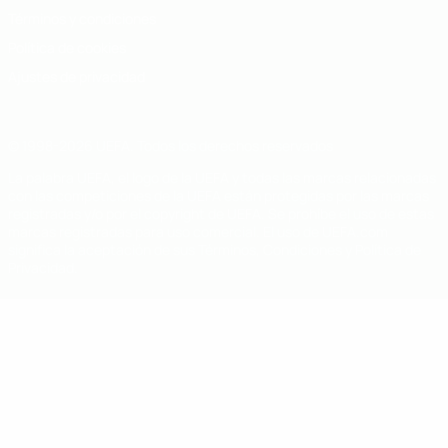
Términos y condiciones
Política de cookies
Ajustes de privacidad
© 1998-2026 UEFA. Todos los derechos reservados
La palabra UEFA, el logo de la UEFA y todas las marcas relacionadas
con las competiciones de la UEFA están protegidas por las marcas
registradas y/o por el copyright de UEFA. Se prohíbe el uso de estas
marcas registradas para uso comercial. El uso de UEFA.com
significa la aceptación de sus Términos, Condiciones y Política de
Privacidad.