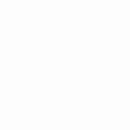
Europeo sub-19 de la UEFA
Partidos
Noticias
Sorteos
Historia
Vídeos
Sobre
Equipos
PÁGINAS
WEB DE LA
UEFA
UEFA.com
Fundación de la
UEFA
ELEGIR IDIOMA
Español
English
Français
Deutsch
Русский
Español
Italiano
Português
Privacidad