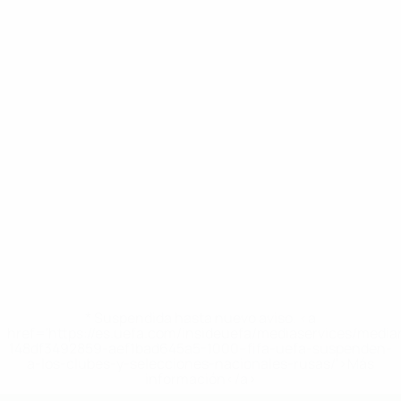
* Suspendida hasta nuevo aviso. <a
href='https://es.uefa.com/insideuefa/mediaservices/medi
148df3492859-aef1bad645a5-1000--fifa-uefa-suspenden-
a-los-clubes-y-selecciones-nacionales-rusas/'>Más
información</a>