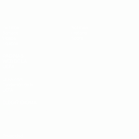
Europeo sub-19 de la UEFA
Partidos
Noticias
Sorteos
Historia
Vídeos
Sobre
Equipos
PÁGINAS
WEB DE LA
UEFA
UEFA.com
Fundación de la
UEFA
ELEGIR IDIOMA
Español
English
Français
Deutsch
Русский
Español
Italiano
Português
Privacidad