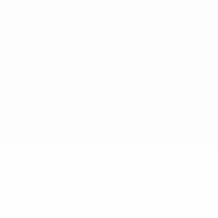
Términos y condiciones
Política de cookies
Ajustes de privacidad
© 1998-2026 UEFA. Todos los derechos reservados
La palabra UEFA, el logo de la UEFA y todas las marcas relacionadas
con las competiciones de la UEFA están protegidas por las marcas
registradas y/o por el copyright de UEFA. Se prohíbe el uso de estas
marcas registradas para uso comercial. El uso de UEFA.com
significa la aceptación de sus Términos, Condiciones y Política de
Privacidad.