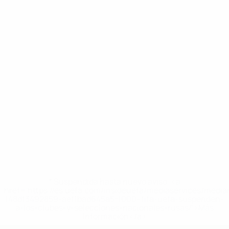
* Suspendida hasta nuevo aviso. <a
href='https://es.uefa.com/insideuefa/mediaservices/medi
148df3492859-aef1bad645a5-1000--fifa-uefa-suspenden-
a-los-clubes-y-selecciones-nacionales-rusas/'>Más
información</a>