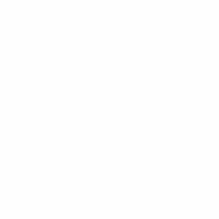
Defensa
Amonestaciones
0
0
Tarjetas amarillas
Tarjetas rojas
* Suspendida hasta nuevo aviso. <a
href='https://es.uefa.com/insideuefa/mediaservices/medi
148df3492859-aef1bad645a5-1000--fifa-uefa-suspenden-
a-los-clubes-y-selecciones-nacionales-rusas/'>Más
información</a>
Europeo sub-19 de la UEFA
Partidos
Noticias
Sorteos
Historia
Vídeos
Sobre
Equipos