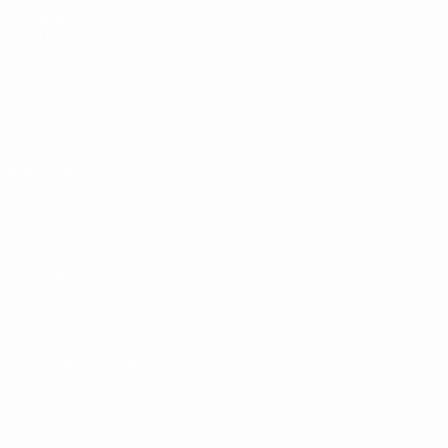
PÁGINAS
WEB DE LA
UEFA
UEFA.com
Fundación de la
UEFA
ELEGIR IDIOMA
Español
English
Français
Deutsch
Русский
Español
Italiano
Português
Privacidad
Términos y condiciones
Política de cookies
Ajustes de privacidad
© 1998-2026 UEFA. Todos los derechos reservados