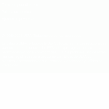
Términos y condiciones
Política de cookies
Ajustes de privacidad
© 1998-2026 UEFA. Todos los derechos reservados
La palabra UEFA, el logo de la UEFA y todas las marcas relacionadas
con las competiciones de la UEFA están protegidas por las marcas
registradas y/o por el copyright de UEFA. Se prohíbe el uso de estas
marcas registradas para uso comercial. El uso de UEFA.com
significa la aceptación de sus Términos, Condiciones y Política de
Privacidad.