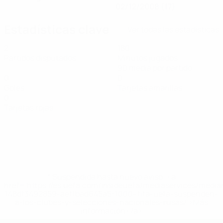
02/12/2008 (17)
Estadísticas clave
Ver todas las estadísticas
2
180
Partidos disputados
Minutos jugados
90 media por partido
0
0
Goles
Tarjetas amarillas
0
Tarjetas rojas
* Suspendida hasta nuevo aviso. <a
href='https://es.uefa.com/insideuefa/mediaservices/medi
148df3492859-aef1bad645a5-1000--fifa-uefa-suspenden-
a-los-clubes-y-selecciones-nacionales-rusas/'>Más
información</a>