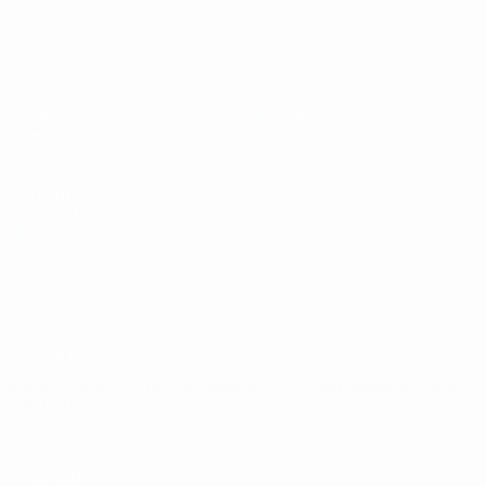
Europeo sub-19 de la UEFA
Partidos
Noticias
Sorteos
Historia
Vídeos
Sobre
Equipos
PÁGINAS
WEB DE LA
UEFA
UEFA.com
Fundación de la
UEFA
ELEGIR IDIOMA
Español
English
Français
Deutsch
Русский
Español
Italiano
Português
Privacidad