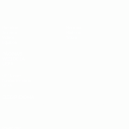
Europeo sub-19 de la UEFA
Partidos
Noticias
Sorteos
Historia
Vídeos
Sobre
Equipos
PÁGINAS
WEB DE LA
UEFA
UEFA.com
Fundación de la
UEFA
ELEGIR IDIOMA
Español
English
Français
Deutsch
Русский
Español
Italiano
Português
Privacidad