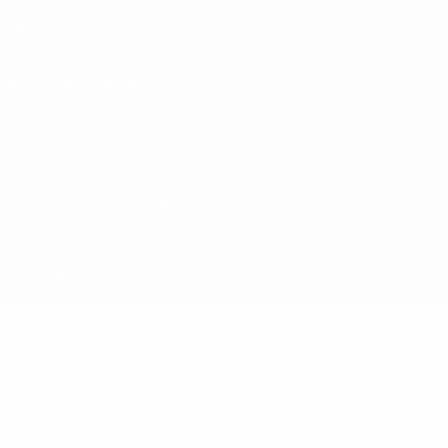
Términos y condiciones
Política de cookies
Ajustes de privacidad
© 1998-2026 UEFA. Todos los derechos reservados
La palabra UEFA, el logo de la UEFA y todas las marcas relacionadas
con las competiciones de la UEFA están protegidas por las marcas
registradas y/o por el copyright de UEFA. Se prohíbe el uso de estas
marcas registradas para uso comercial. El uso de UEFA.com
significa la aceptación de sus Términos, Condiciones y Política de
Privacidad.