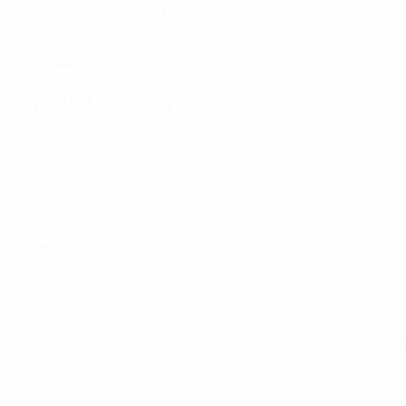
10
Albania
NÚMERO CON LA SELECCIÓN
PAÍS
FECHA DE NACIMIENTO
10/1/2008 (18)
Estadísticas clave
Ver todas las estadísticas
3
220
Partidos disputados
Minutos jugados
73,34 media por partido
0
0
Goles
Disparos totales
0
0
Asistencias
Tarjetas amarillas
0
Tarjetas rojas
* Suspendida hasta nuevo aviso. <a
href='https://es.uefa.com/insideuefa/mediaservices/medi
148df3492859-aef1bad645a5-1000--fifa-uefa-suspenden-
a-los-clubes-y-selecciones-nacionales-rusas/'>Más
información</a>