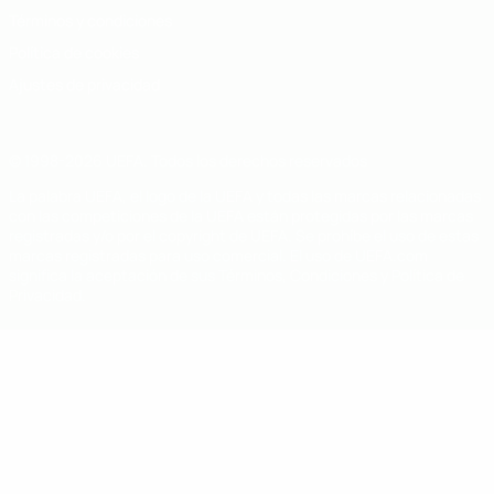
Términos y condiciones
Política de cookies
Ajustes de privacidad
© 1998-2026 UEFA. Todos los derechos reservados
La palabra UEFA, el logo de la UEFA y todas las marcas relacionadas
con las competiciones de la UEFA están protegidas por las marcas
registradas y/o por el copyright de UEFA. Se prohíbe el uso de estas
marcas registradas para uso comercial. El uso de UEFA.com
significa la aceptación de sus Términos, Condiciones y Política de
Privacidad.