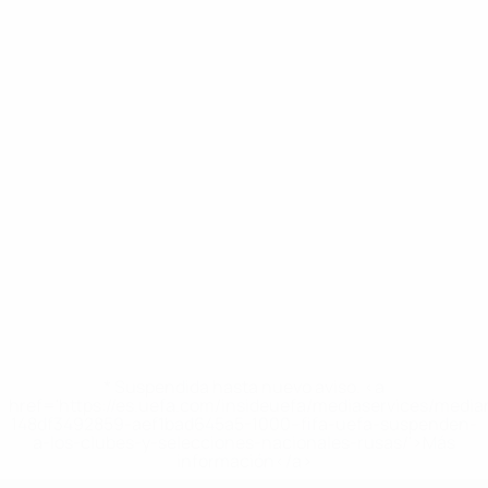
* Suspendida hasta nuevo aviso. <a
href='https://es.uefa.com/insideuefa/mediaservices/medi
148df3492859-aef1bad645a5-1000--fifa-uefa-suspenden-
a-los-clubes-y-selecciones-nacionales-rusas/'>Más
información</a>