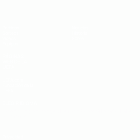
Europeo sub-19 de la UEFA
Partidos
Noticias
Sorteos
Historia
Vídeos
Sobre
Equipos
PÁGINAS
WEB DE LA
UEFA
UEFA.com
Fundación de la
UEFA
ELEGIR IDIOMA
Español
English
Français
Deutsch
Русский
Español
Italiano
Português
Privacidad