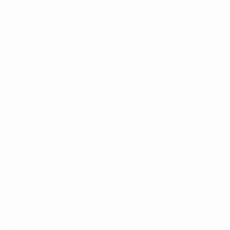
Europeo sub-19 de la UEFA
Partidos
Noticias
Sorteos
Historia
Vídeos
Sobre
Equipos
PÁGINAS
WEB DE LA
UEFA
UEFA.com
Fundación de la
UEFA
ELEGIR IDIOMA
Español
English
Français
Deutsch
Русский
Español
Italiano
Português
Privacidad