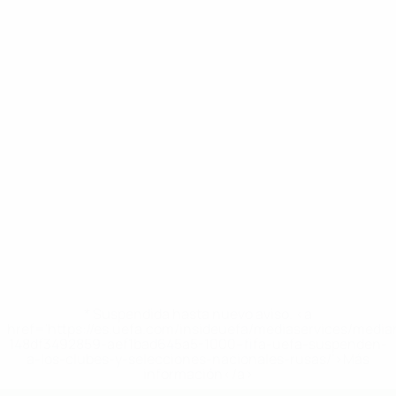
* Suspendida hasta nuevo aviso. <a
href='https://es.uefa.com/insideuefa/mediaservices/medi
148df3492859-aef1bad645a5-1000--fifa-uefa-suspenden-
a-los-clubes-y-selecciones-nacionales-rusas/'>Más
información</a>