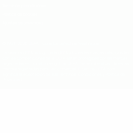
Términos y condiciones
Política de cookies
Ajustes de privacidad
© 1998-2026 UEFA. Todos los derechos reservados
La palabra UEFA, el logo de la UEFA y todas las marcas relacionadas
con las competiciones de la UEFA están protegidas por las marcas
registradas y/o por el copyright de UEFA. Se prohíbe el uso de estas
marcas registradas para uso comercial. El uso de UEFA.com
significa la aceptación de sus Términos, Condiciones y Política de
Privacidad.