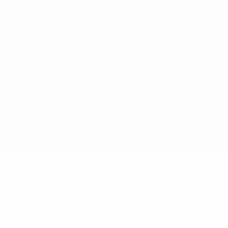
Términos y condiciones
Política de cookies
Ajustes de privacidad
© 1998-2026 UEFA. Todos los derechos reservados
La palabra UEFA, el logo de la UEFA y todas las marcas relacionadas
con las competiciones de la UEFA están protegidas por las marcas
registradas y/o por el copyright de UEFA. Se prohíbe el uso de estas
marcas registradas para uso comercial. El uso de UEFA.com
significa la aceptación de sus Términos, Condiciones y Política de
Privacidad.