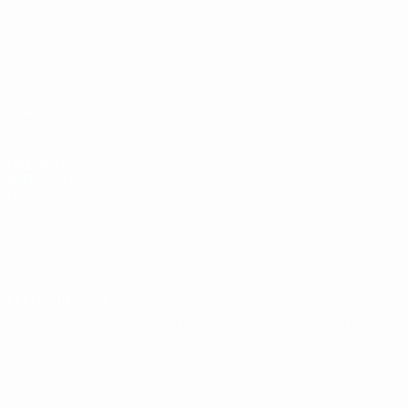
Europeo sub-19 de la UEFA
Partidos
Noticias
Sorteos
Historia
Vídeos
Sobre
Equipos
PÁGINAS
WEB DE LA
UEFA
UEFA.com
Fundación de la
UEFA
ELEGIR IDIOMA
Español
English
Français
Deutsch
Русский
Español
Italiano
Português
Privacidad