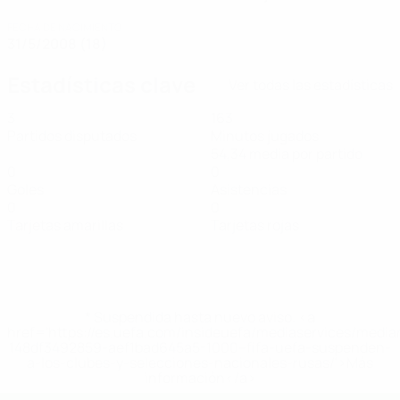
FECHA DE NACIMIENTO
31/5/2008 (18)
Estadísticas clave
Ver todas las estadísticas
3
163
Partidos disputados
Minutos jugados
54,34 media por partido
0
0
Goles
Asistencias
0
0
Tarjetas amarillas
Tarjetas rojas
* Suspendida hasta nuevo aviso. <a
href='https://es.uefa.com/insideuefa/mediaservices/medi
148df3492859-aef1bad645a5-1000--fifa-uefa-suspenden-
a-los-clubes-y-selecciones-nacionales-rusas/'>Más
información</a>