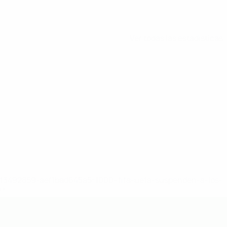
Ver todas las estadísticas
8df3492859-aef1bad645a5-1000--fifa-uefa-suspenden-a-los-
a>