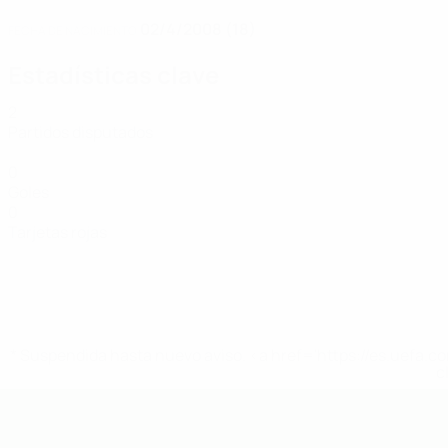
02/4/2008 (18)
FECHA DE NACIMIENTO
Estadísticas clave
2
Partidos disputados
0
Goles
0
Tarjetas rojas
* Suspendida hasta nuevo aviso. <a href='https://es.uef
c
Europeo sub-19 de la UEFA