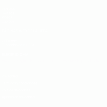
Partidos
Sorteos
Vídeos
Equipos
PÁGINAS WEB DE LA UEFA
UEFA.com
Fundación de la UEFA
ELEGIR IDIOMA
Español
English
Français
Deutsch
Русский
Español
Italiano
Privacidad
Términos y condiciones
Política de cookies
Ajustes de privacidad