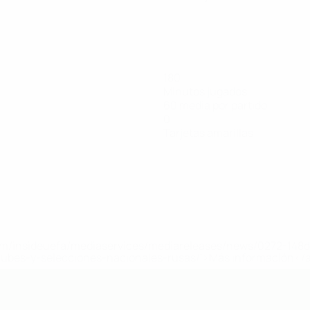
180
Minutos jugados
60 media por partido
0
Tarjetas amarillas
a.com/insideuefa/mediaservices/mediareleases/news/0272-14
lubes-y-selecciones-nacionales-rusas/'>Más información</