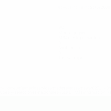
23/8/2008 
FECHA DE NACIMIENTO
154
Minutos jugados
51,34 media por partido
0
Asistencias
0
Tarjetas rojas
a.com/insideuefa/mediaservices/mediareleases/news/0272-14
lubes-y-selecciones-nacionales-rusas/'>Más información</