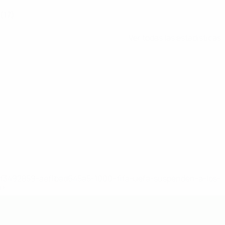
(17)
Ver todas las estadísticas
8df3492859-aef1bad645a5-1000--fifa-uefa-suspenden-a-los-
a>