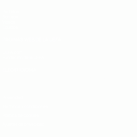
Partidos
Sorteos
Vídeos
Equipos
PÁGINAS WEB DE LA UEFA
UEFA.com
Fundación de la UEFA
ELEGIR IDIOMA
Español
English
Français
Deutsch
Русский
Español
Italiano
Privacidad
Términos y condiciones
Política de cookies
Ajustes de privacidad