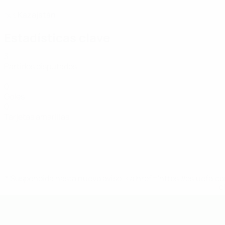
Kazajstán
PAÍS
Estadísticas clave
3
Partidos disputados
0
Goles
0
Tarjetas amarillas
* Suspendida hasta nuevo aviso. <a href='https://es.uef
c
Europeo sub-19 de la UEFA