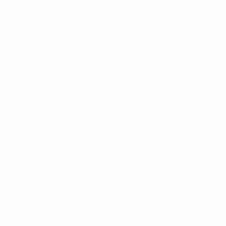
01/11/2008 (17)
FECHA DE NACIMIENTO
Estadísticas clave
2
Partidos disputados
0
Goles
0
Tarjetas rojas
* Suspendida hasta nuevo aviso. <a href='https://es.uef
c
Europeo sub-19 de la UEFA