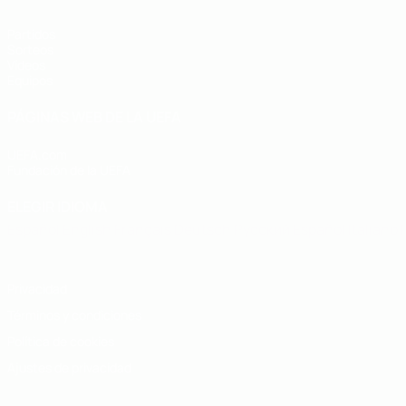
Partidos
Sorteos
Vídeos
Equipos
PÁGINAS WEB DE LA UEFA
UEFA.com
Fundación de la UEFA
ELEGIR IDIOMA
Español
English
Français
Deutsch
Русский
Español
Italiano
Privacidad
Términos y condiciones
Política de cookies
Ajustes de privacidad