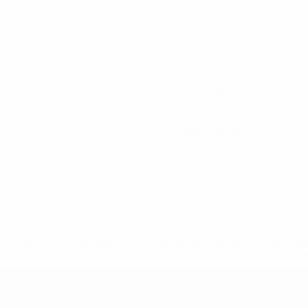
46
Minutos jugados
15,34 media por partido
0
Tarjetas amarillas
a.com/insideuefa/mediaservices/mediareleases/news/0272-14
lubes-y-selecciones-nacionales-rusas/'>Más información</