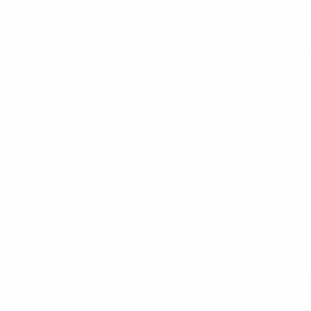
Ver todas las estadísticas
8df3492859-aef1bad645a5-1000--fifa-uefa-suspenden-a-los-
a>