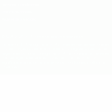
Términos y condiciones
Política de cookies
Ajustes de privacidad
© 1998-2026 UEFA. Todos los derechos reservados
La palabra UEFA, el logo de la UEFA y todas las marcas relacionadas
con las competiciones de la UEFA están protegidas por las marcas
registradas y/o por el copyright de UEFA. Se prohíbe el uso de estas
marcas registradas para uso comercial. El uso de UEFA.com
significa la aceptación de sus Términos, Condiciones y Política de
Privacidad.