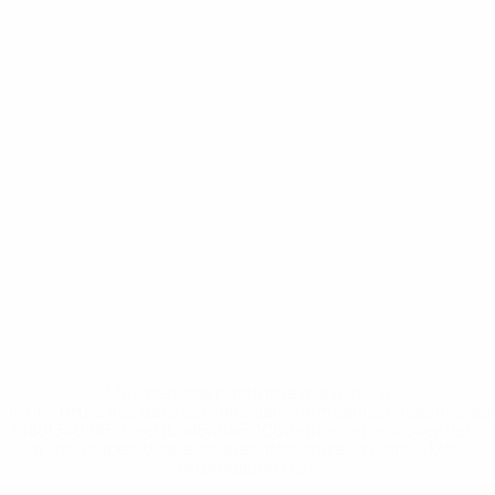
* Suspendida hasta nuevo aviso. <a
href='https://es.uefa.com/insideuefa/mediaservices/medi
148df3492859-aef1bad645a5-1000--fifa-uefa-suspenden-
a-los-clubes-y-selecciones-nacionales-rusas/'>Más
información</a>