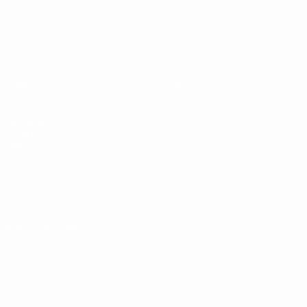
Europeo sub-19 de la UEFA
Partidos
Noticias
Sorteos
Historia
Vídeos
Sobre
Equipos
PÁGINAS
WEB DE LA
UEFA
UEFA.com
Fundación de la
UEFA
ELEGIR IDIOMA
Español
English
Français
Deutsch
Русский
Español
Italiano
Português
Privacidad