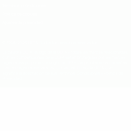
Términos y condiciones
Política de cookies
Ajustes de privacidad
© 1998-2026 UEFA. Todos los derechos reservados
La palabra UEFA, el logo de la UEFA y todas las marcas relacionadas
con las competiciones de la UEFA están protegidas por las marcas
registradas y/o por el copyright de UEFA. Se prohíbe el uso de estas
marcas registradas para uso comercial. El uso de UEFA.com
significa la aceptación de sus Términos, Condiciones y Política de
Privacidad.