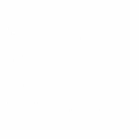
Europeo sub-19 de la UEFA
Partidos
Noticias
Sorteos
Historia
Vídeos
Sobre
Equipos
PÁGINAS
WEB DE LA
UEFA
UEFA.com
Fundación de la
UEFA
ELEGIR IDIOMA
Español
English
Français
Deutsch
Русский
Español
Italiano
Português
Privacidad