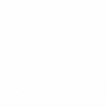
* Suspendida hasta nuevo aviso. <a
href='https://es.uefa.com/insideuefa/mediaservices/medi
148df3492859-aef1bad645a5-1000--fifa-uefa-suspenden-
a-los-clubes-y-selecciones-nacionales-rusas/'>Más
información</a>