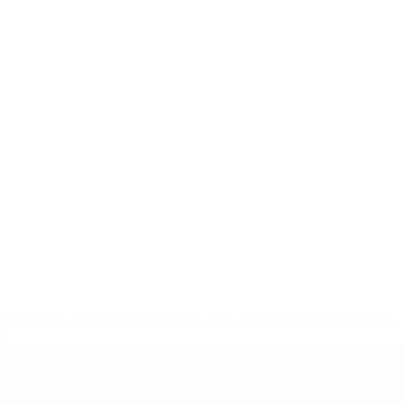
8df3492859-aef1bad645a5-1000--fifa-uefa-suspenden-a-los-
a>