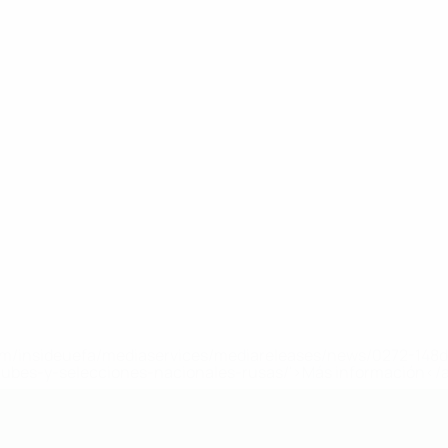
a.com/insideuefa/mediaservices/mediareleases/news/0272-14
lubes-y-selecciones-nacionales-rusas/'>Más información</