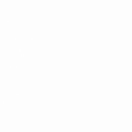
Partidos
Sorteos
Vídeos
Equipos
PÁGINAS WEB DE LA UEFA
UEFA.com
Fundación de la UEFA
ELEGIR IDIOMA
Español
English
Français
Deutsch
Русский
Español
Italiano
Privacidad
Términos y condiciones
Política de cookies
Ajustes de privacidad