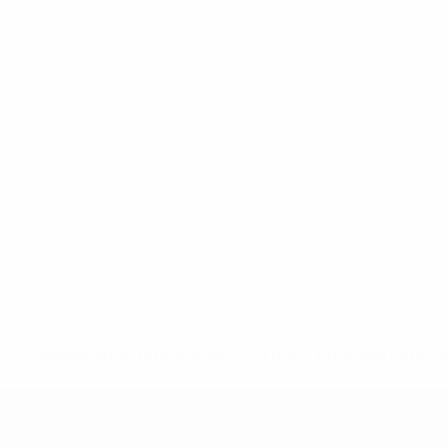
* Suspendida hasta nuevo aviso. <a href='https://es.uef
c
Europeo sub-19 de la UEFA