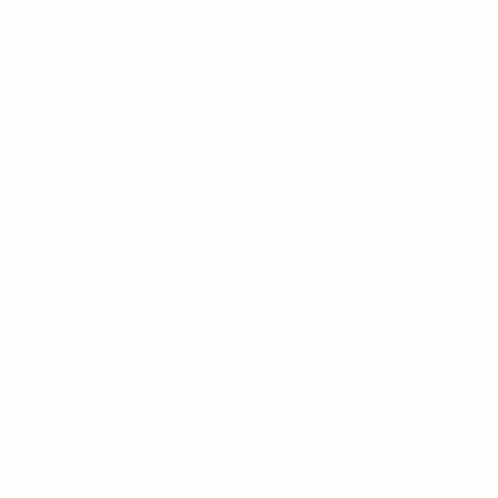
8df3492859-aef1bad645a5-1000--fifa-uefa-suspenden-a-los-
a>