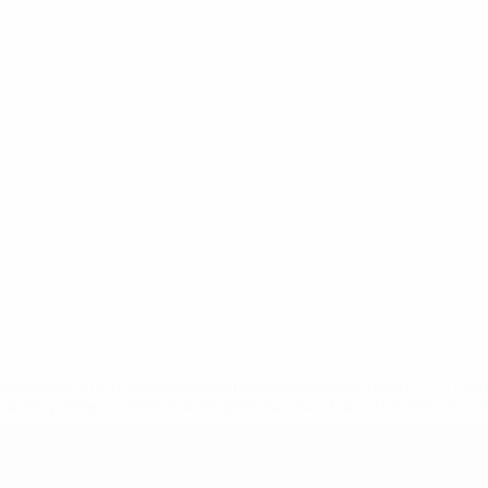
a.com/insideuefa/mediaservices/mediareleases/news/0272-14
lubes-y-selecciones-nacionales-rusas/'>Más información</