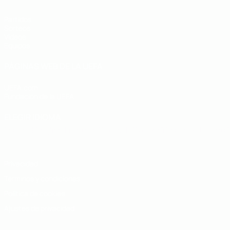
Partidos
Sorteos
Vídeos
Equipos
PÁGINAS WEB DE LA UEFA
UEFA.com
Fundación de la UEFA
ELEGIR IDIOMA
Español
English
Français
Deutsch
Русский
Español
Italiano
Privacidad
Términos y condiciones
Política de cookies
Ajustes de privacidad