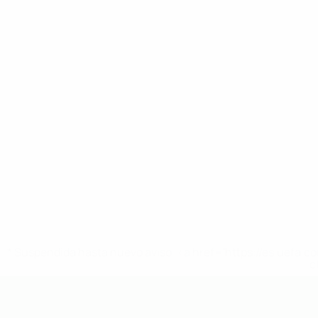
* Suspendida hasta nuevo aviso. <a href='https://es.uef
c
Europeo sub-19 de la UEFA