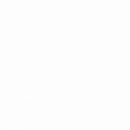
Europeo sub-19 de la UEFA
Partidos
Noticias
Sorteos
Historia
Vídeos
Sobre
Equipos
PÁGINAS
WEB DE LA
UEFA
UEFA.com
Fundación de la
UEFA
ELEGIR IDIOMA
Español
English
Français
Deutsch
Русский
Español
Italiano
Português
Privacidad