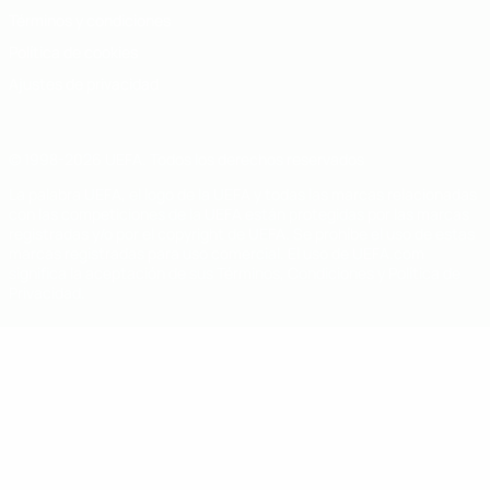
Términos y condiciones
Política de cookies
Ajustes de privacidad
© 1998-2026 UEFA. Todos los derechos reservados
La palabra UEFA, el logo de la UEFA y todas las marcas relacionadas
con las competiciones de la UEFA están protegidas por las marcas
registradas y/o por el copyright de UEFA. Se prohíbe el uso de estas
marcas registradas para uso comercial. El uso de UEFA.com
significa la aceptación de sus Términos, Condiciones y Política de
Privacidad.