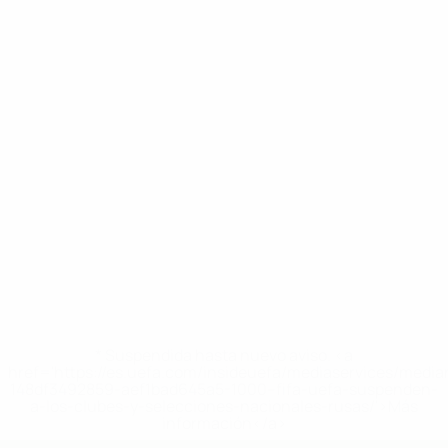
* Suspendida hasta nuevo aviso. <a
href='https://es.uefa.com/insideuefa/mediaservices/medi
148df3492859-aef1bad645a5-1000--fifa-uefa-suspenden-
a-los-clubes-y-selecciones-nacionales-rusas/'>Más
información</a>