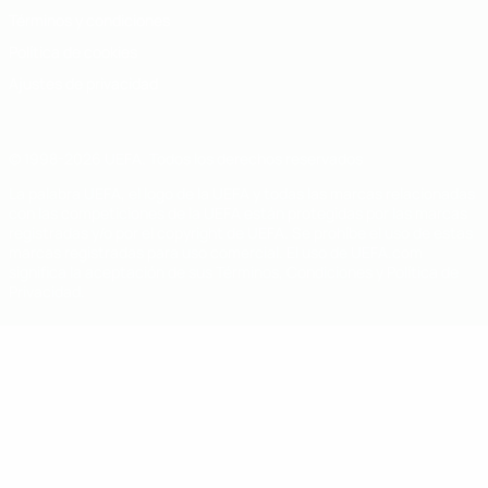
Términos y condiciones
Política de cookies
Ajustes de privacidad
© 1998-2026 UEFA. Todos los derechos reservados
La palabra UEFA, el logo de la UEFA y todas las marcas relacionadas
con las competiciones de la UEFA están protegidas por las marcas
registradas y/o por el copyright de UEFA. Se prohíbe el uso de estas
marcas registradas para uso comercial. El uso de UEFA.com
significa la aceptación de sus Términos, Condiciones y Política de
Privacidad.