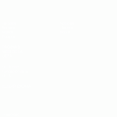
Europeo sub-19 de la UEFA
Partidos
Noticias
Sorteos
Historia
Vídeos
Sobre
Equipos
PÁGINAS
WEB DE LA
UEFA
UEFA.com
Fundación de la
UEFA
ELEGIR IDIOMA
Español
English
Français
Deutsch
Русский
Español
Italiano
Português
Privacidad