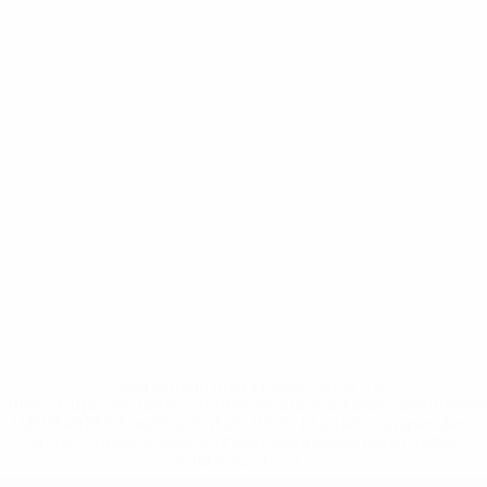
* Suspendida hasta nuevo aviso. <a
href='https://es.uefa.com/insideuefa/mediaservices/medi
148df3492859-aef1bad645a5-1000--fifa-uefa-suspenden-
a-los-clubes-y-selecciones-nacionales-rusas/'>Más
información</a>