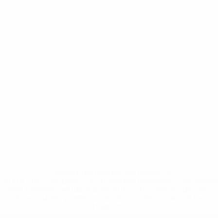
* Suspendida hasta nuevo aviso. <a
href='https://es.uefa.com/insideuefa/mediaservices/medi
148df3492859-aef1bad645a5-1000--fifa-uefa-suspenden-
a-los-clubes-y-selecciones-nacionales-rusas/'>Más
información</a>