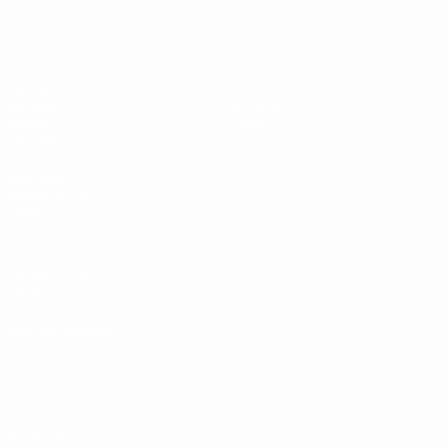
Europeo sub-19 de la UEFA
Partidos
Noticias
Sorteos
Historia
Vídeos
Sobre
Equipos
PÁGINAS
WEB DE LA
UEFA
UEFA.com
Fundación de la
UEFA
ELEGIR IDIOMA
Español
English
Français
Deutsch
Русский
Español
Italiano
Português
Privacidad