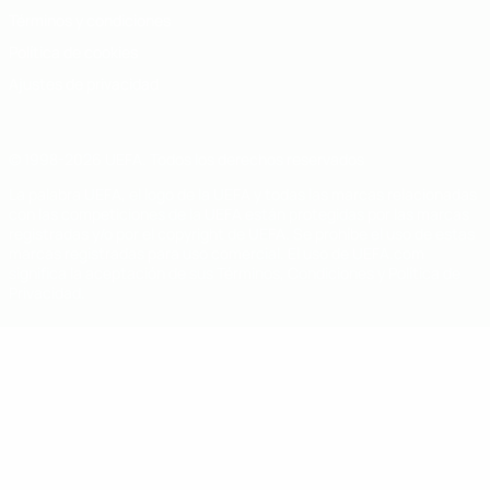
Términos y condiciones
Política de cookies
Ajustes de privacidad
© 1998-2026 UEFA. Todos los derechos reservados
La palabra UEFA, el logo de la UEFA y todas las marcas relacionadas
con las competiciones de la UEFA están protegidas por las marcas
registradas y/o por el copyright de UEFA. Se prohíbe el uso de estas
marcas registradas para uso comercial. El uso de UEFA.com
significa la aceptación de sus Términos, Condiciones y Política de
Privacidad.