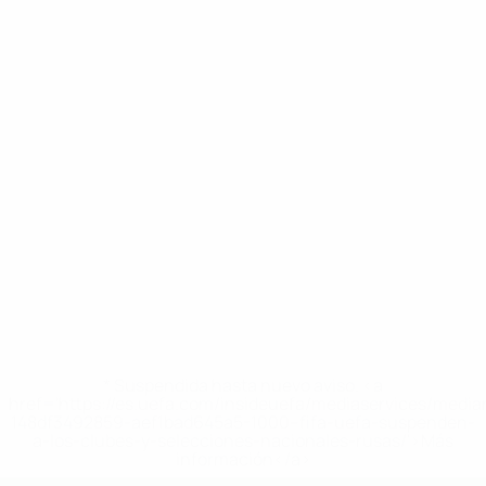
* Suspendida hasta nuevo aviso. <a
href='https://es.uefa.com/insideuefa/mediaservices/medi
148df3492859-aef1bad645a5-1000--fifa-uefa-suspenden-
a-los-clubes-y-selecciones-nacionales-rusas/'>Más
información</a>