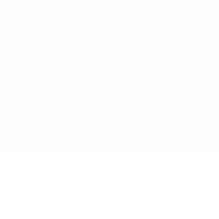
Términos y condiciones
Política de cookies
Ajustes de privacidad
© 1998-2026 UEFA. Todos los derechos reservados
La palabra UEFA, el logo de la UEFA y todas las marcas relacionadas
con las competiciones de la UEFA están protegidas por las marcas
registradas y/o por el copyright de UEFA. Se prohíbe el uso de estas
marcas registradas para uso comercial. El uso de UEFA.com
significa la aceptación de sus Términos, Condiciones y Política de
Privacidad.