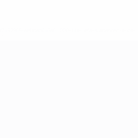
8df3492859-aef1bad645a5-1000--fifa-uefa-suspenden-a-los-
a>