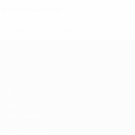
Amonestaciones
* Suspendida hasta nuevo aviso. <a href='https://es.uef
c
Campeonato de Europa Sub-21
Partidos
Grupos
Vídeos
Datos
Equipos
VISITE TAMBIÉN
UEFA.com
Fundación de la UEFA