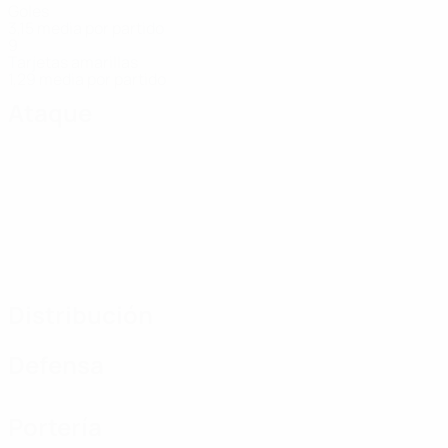
Goles
3,15 media por partido
9
Tarjetas amarillas
1,29 media por partido
Ataque
Distribución
Defensa
Portería