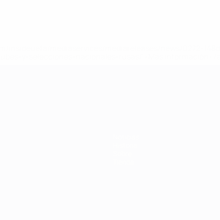
a.com/insideuefa/mediaservices/mediareleases/news/0272-14
lubes-y-selecciones-nacionales-rusas/'>Más información</
 de la UEFA
Noticias
Historia
Sobre
Tienda