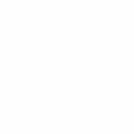
Goles encajados
0,58 media por partido
0
Tarjetas rojas