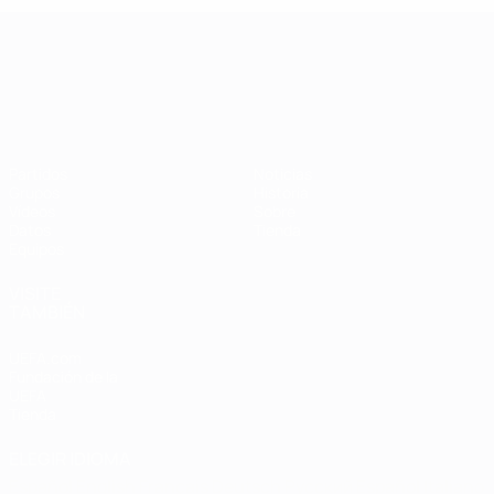
Campeonato de Europa Sub-21
Partidos
Noticias
Grupos
Historia
Vídeos
Sobre
Datos
Tienda
Equipos
VISITE
TAMBIÉN
UEFA.com
Fundación de la
UEFA
Tienda
ELEGIR IDIOMA
Español
English
Français
Deutsch
Русский
Español
Italiano