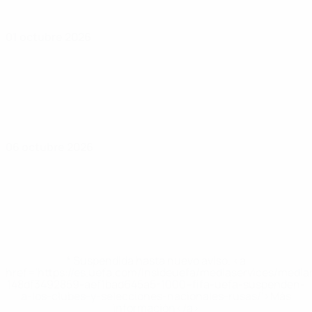
01 octubre 2026
06 octubre 2026
* Suspendida hasta nuevo aviso. <a
href='https://es.uefa.com/insideuefa/mediaservices/medi
148df3492859-aef1bad645a5-1000--fifa-uefa-suspenden-
a-los-clubes-y-selecciones-nacionales-rusas/'>Más
información</a>