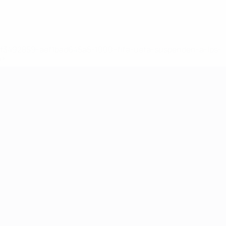
8df3492859-aef1bad645a5-1000--fifa-uefa-suspenden-a-los-
a>