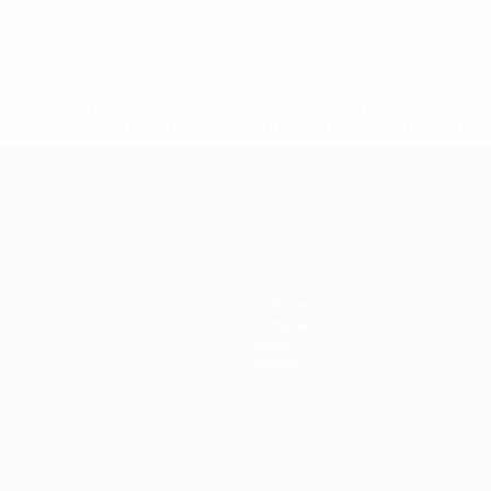
a.com/insideuefa/mediaservices/mediareleases/news/0272-14
lubes-y-selecciones-nacionales-rusas/'>Más información</
 de la UEFA
Noticias
Historia
Sobre
Tienda