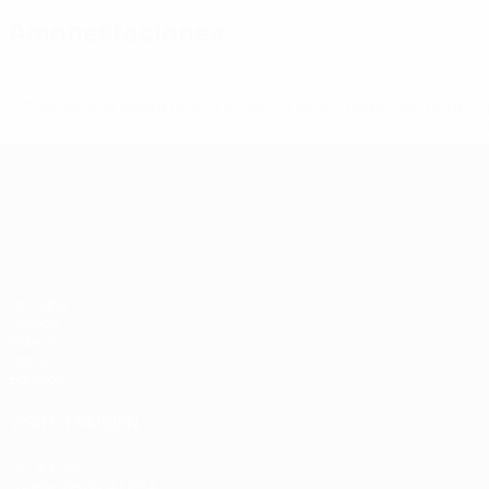
Amonestaciones
* Suspendida hasta nuevo aviso. <a href='https://es.uef
c
Campeonato de Europa Sub-21
Partidos
Grupos
Vídeos
Datos
Equipos
VISITE TAMBIÉN
UEFA.com
Fundación de la UEFA