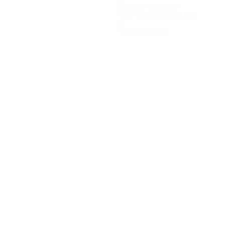
Goles encajados
1,25 media por partido
0
Tarjetas rojas