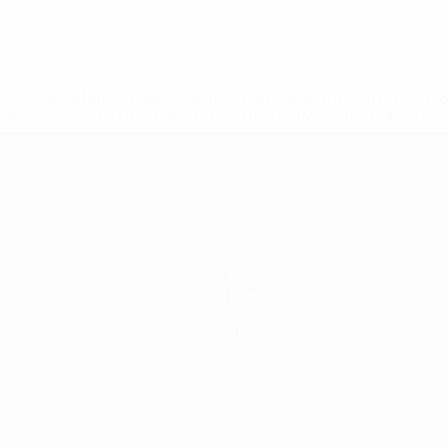
a.com/insideuefa/mediaservices/mediareleases/news/0272-14
lubes-y-selecciones-nacionales-rusas/'>Más información</
 de la UEFA
Noticias
Historia
Sobre
Tienda