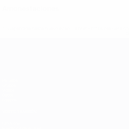
Amonestaciones
* Suspendida hasta nuevo aviso. <a href='https://es.uef
c
Campeonato de Europa Sub-21
Partidos
Grupos
Vídeos
Datos
Equipos
VISITE TAMBIÉN
UEFA.com
Fundación de la UEFA