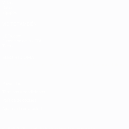
Vídeos
Datos
Equipos
VISITE TAMBIÉN
UEFA.com
Fundación de la UEFA
Tienda
ELEGIR IDIOMA
Español
English
Français
Deutsch
Русский
Español
Italiano
Privacidad
Términos y condiciones
Política de cookies
Ajustes de privacidad
© 1998-2026 UEFA. Todos los derechos reservados