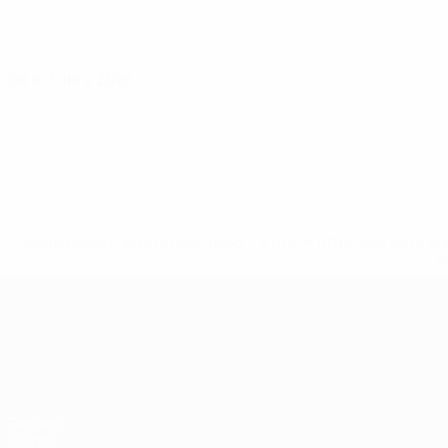
06 octubre 2026
* Suspendida hasta nuevo aviso. <a href='https://es.uef
c
Campeonato de Europa Sub-21
Partidos
Grupos