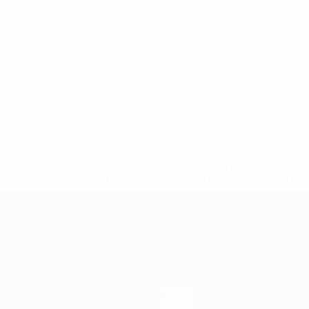
a.com/insideuefa/mediaservices/mediareleases/news/0272-14
lubes-y-selecciones-nacionales-rusas/'>Más información</
 de la UEFA
Noticias
Historia