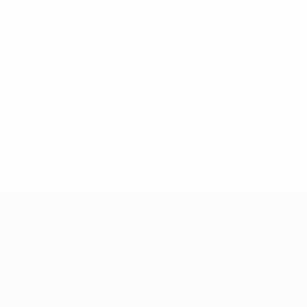
8df3492859-aef1bad645a5-1000--fifa-uefa-suspenden-a-los-
a>