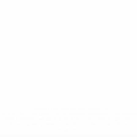
* Suspendida hasta nuevo aviso. <a
href='https://es.uefa.com/insideuefa/mediaservices/medi
148df3492859-aef1bad645a5-1000--fifa-uefa-suspenden-
a-los-clubes-y-selecciones-nacionales-rusas/'>Más
información</a>