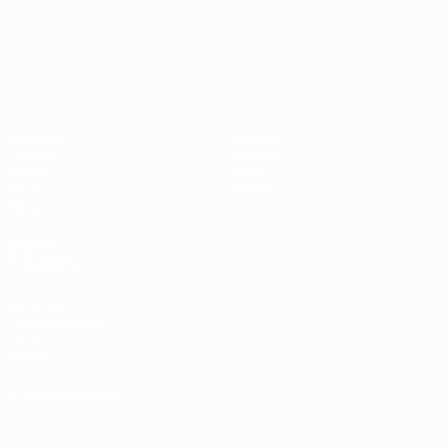
Campeonato de Europa Sub-21
Partidos
Noticias
Grupos
Historia
Vídeos
Sobre
Datos
Tienda
Equipos
VISITE
TAMBIÉN
UEFA.com
Fundación de la
UEFA
Tienda
ELEGIR IDIOMA
Español
English
Français
Deutsch
Русский
Español
Italiano
Português