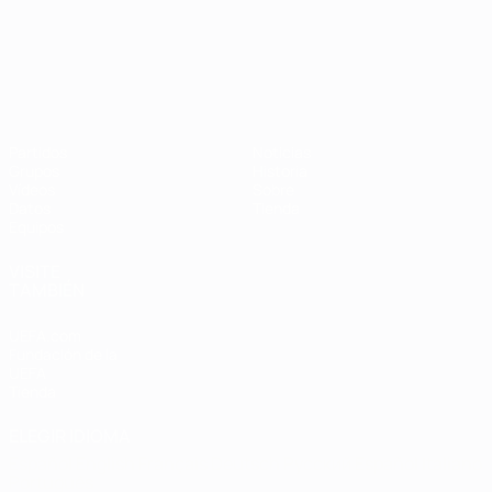
Campeonato de Europa Sub-21
Partidos
Noticias
Grupos
Historia
Vídeos
Sobre
Datos
Tienda
Equipos
VISITE
TAMBIÉN
UEFA.com
Fundación de la
UEFA
Tienda
ELEGIR IDIOMA
Español
English
Français
Deutsch
Русский
Español
Italiano
Português