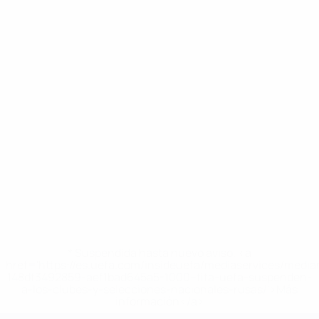
* Suspendida hasta nuevo aviso. <a
href='https://es.uefa.com/insideuefa/mediaservices/medi
148df3492859-aef1bad645a5-1000--fifa-uefa-suspenden-
a-los-clubes-y-selecciones-nacionales-rusas/'>Más
información</a>