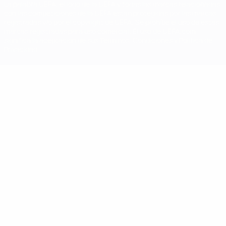
La palabra UEFA, el logo de la UEFA y todas las marcas relacionadas
con las competiciones de la UEFA están protegidas por las marcas
registradas y/o por el copyright de UEFA. Se prohíbe el uso de estas
marcas registradas para uso comercial. El uso de UEFA.com
significa la aceptación de sus Términos, Condiciones y Política de
Privacidad.