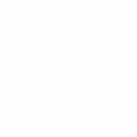
FECHA DE NACIMIENTO
25/2/2004 (22)
Próximo partido
Todos los partidos
Campeonato de Europa Sub-21 de la UEFA
vie 2 oct 2026
·
Fase de clasificación
Estadísticas clave
Ver todas las estadísticas
8
717
Partidos disputados
Minutos jugados
89,63 media por partido
0
1
Goles
Asistencias