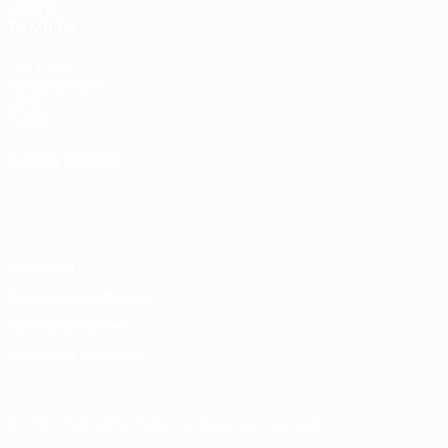
VISITE
TAMBIÉN
UEFA.com
Fundación de la
UEFA
Tienda
ELEGIR IDIOMA
Español
English
Français
Deutsch
Русский
Español
Italiano
Português
Privacidad
Términos y condiciones
Política de cookies
Ajustes de privacidad
© 1998-2026 UEFA. Todos los derechos reservados