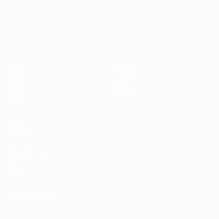
Campeonato de Europa Sub-21
Partidos
Noticias
Grupos
Historia
Vídeos
Sobre
Datos
Tienda
Equipos
VISITE
TAMBIÉN
UEFA.com
Fundación de la
UEFA
Tienda
ELEGIR IDIOMA
Español
English
Français
Deutsch
Русский
Español
Italiano
Português