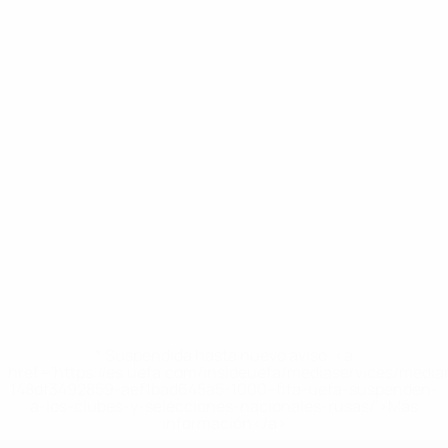
* Suspendida hasta nuevo aviso. <a
href='https://es.uefa.com/insideuefa/mediaservices/medi
148df3492859-aef1bad645a5-1000--fifa-uefa-suspenden-
a-los-clubes-y-selecciones-nacionales-rusas/'>Más
información</a>