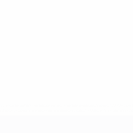
a.com/insideuefa/mediaservices/mediareleases/news/0272-14
lubes-y-selecciones-nacionales-rusas/'>Más información</
 de la UEFA