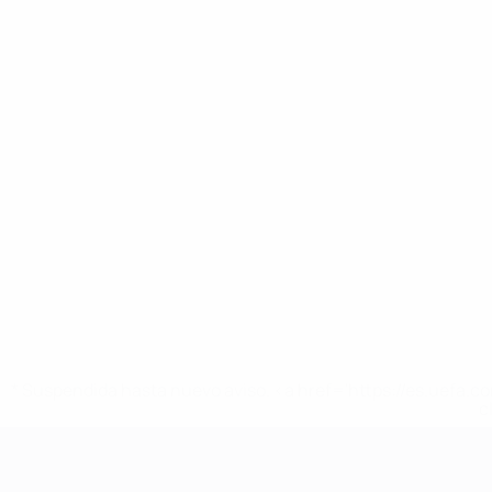
* Suspendida hasta nuevo aviso. <a href='https://es.uef
c
Campeonato de Europa Sub-21