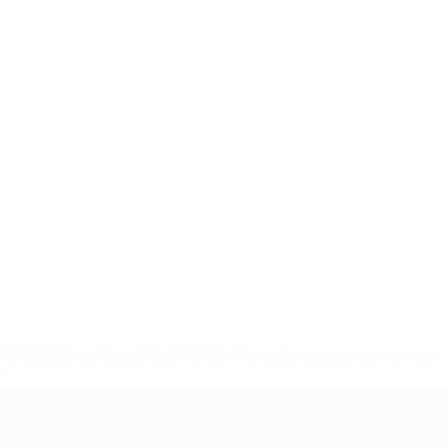
8df3492859-aef1bad645a5-1000--fifa-uefa-suspenden-a-los-
a>