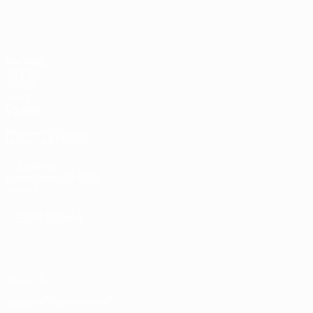
Partidos
Grupos
Vídeos
Datos
Equipos
VISITE TAMBIÉN
UEFA.com
Fundación de la UEFA
Tienda
ELEGIR IDIOMA
Español
English
Français
Deutsch
Русский
Español
Italiano
Privacidad
Términos y condiciones