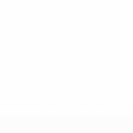
8df3492859-aef1bad645a5-1000--fifa-uefa-suspenden-a-los-
a>