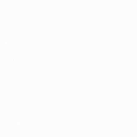
Partidos
Grupos
Vídeos
Datos
Equipos
VISITE TAMBIÉN
UEFA.com
Fundación de la UEFA
Tienda
ELEGIR IDIOMA
Español
English
Français
Deutsch
Русский
Español
Italiano
Privacidad
Términos y condiciones