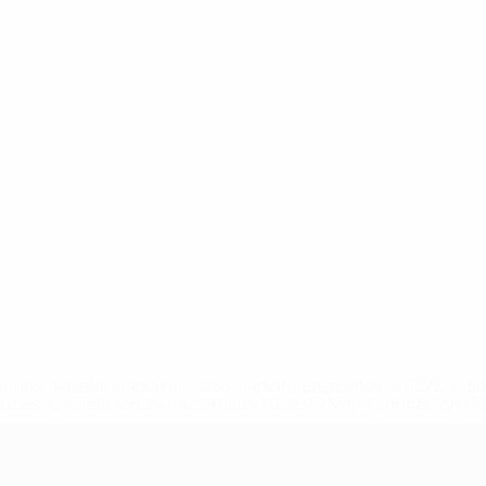
a.com/insideuefa/mediaservices/mediareleases/news/0272-14
lubes-y-selecciones-nacionales-rusas/'>Más información</
 de la UEFA