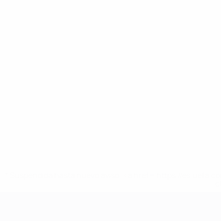
* Suspendida hasta nuevo aviso. <a href='https://es.uef
c
Campeonato de Europa Sub-21