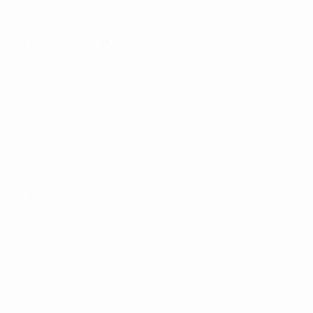
18/3/2004 (22)
Próximo partido
Todos los partidos
Campeonato de Europa Sub-21 de la UEFA
vie 25 sept 2026
·
Fase de clasificación
Estadísticas clave
Ver todas las estadísticas
6
421
Partidos disputados
Minutos jugados
70,17 media por partido
0
0
Goles
Asistencias
1
0
Tarjetas amarillas
Tarjetas rojas