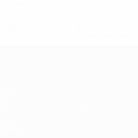
0,17 media por partido
* Suspendida hasta nuevo aviso. <a
href='https://es.uefa.com/insideuefa/mediaservices/medi
148df3492859-aef1bad645a5-1000--fifa-uefa-suspenden-
a-los-clubes-y-selecciones-nacionales-rusas/'>Más
información</a>
Campeonato de Europa Sub-21
Partidos
Noticias
Grupos
Historia
Vídeos
Sobre
Datos
Tienda
Equipos
VISITE
TAMBIÉN