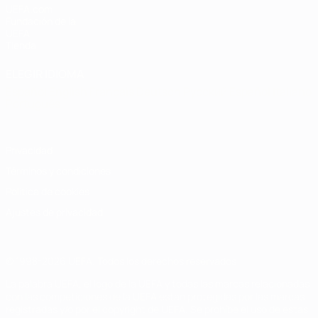
UEFA.com
Fundación de la
UEFA
Tienda
ELEGIR IDIOMA
Español
English
Français
Deutsch
Русский
Español
Italiano
Português
Privacidad
Términos y condiciones
Política de cookies
Ajustes de privacidad
© 1998-2026 UEFA. Todos los derechos reservados
La palabra UEFA, el logo de la UEFA y todas las marcas relacionadas
con las competiciones de la UEFA están protegidas por las marcas
registradas y/o por el copyright de UEFA. Se prohíbe el uso de estas