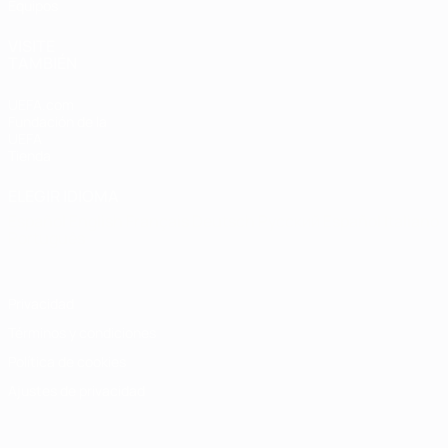
Equipos
VISITE
TAMBIÉN
UEFA.com
Fundación de la
UEFA
Tienda
ELEGIR IDIOMA
Español
English
Français
Deutsch
Русский
Español
Italiano
Português
Privacidad
Términos y condiciones
Política de cookies
Ajustes de privacidad