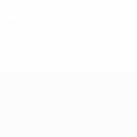
3
0
Tarjetas amarillas
Tarjetas rojas
Defensa
* Suspendida hasta nuevo aviso. <a
href='https://es.uefa.com/insideuefa/mediaservices/medi
148df3492859-aef1bad645a5-1000--fifa-uefa-suspenden-
a-los-clubes-y-selecciones-nacionales-rusas/'>Más
información</a>
Campeonato de Europa Sub-21
Partidos
Noticias
Grupos
Historia
Vídeos
Sobre
Datos
Tienda