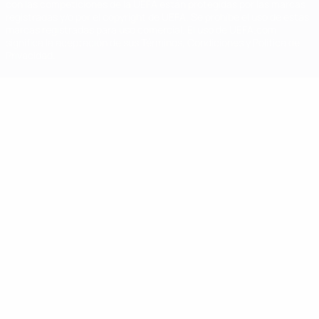
con las competiciones de la UEFA están protegidas por las marcas
registradas y/o por el copyright de UEFA. Se prohíbe el uso de estas
marcas registradas para uso comercial. El uso de UEFA.com
significa la aceptación de sus Términos, Condiciones y Política de
Privacidad.