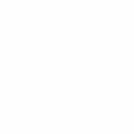
0,34 media por partido
0,34 media por partido
0
Tarjetas rojas
* Suspendida hasta nuevo aviso. <a
href='https://es.uefa.com/insideuefa/mediaservices/medi
148df3492859-aef1bad645a5-1000--fifa-uefa-suspenden-
a-los-clubes-y-selecciones-nacionales-rusas/'>Más
información</a>
Campeonato de Europa Sub-21
Partidos
Noticias
Grupos
Historia
Vídeos
Sobre
Datos
Tienda
Equipos
VISITE