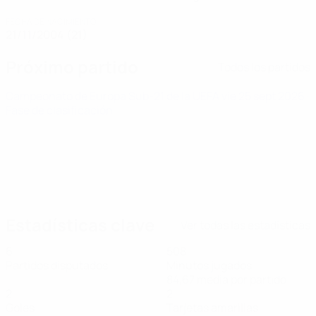
FECHA DE NACIMIENTO
21/11/2004 (21)
Próximo partido
Todos los partidos
Campeonato de Europa Sub-21 de la UEFA
vie 25 sept 2026
·
Fase de clasificación
Estadísticas clave
Ver todas las estadísticas
6
508
Partidos disputados
Minutos jugados
84,67 media por partido
2
2
Goles
Tarjetas amarillas