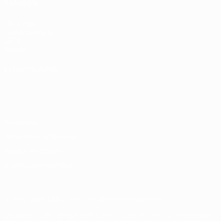
TAMBIÉN
UEFA.com
Fundación de la
UEFA
Tienda
ELEGIR IDIOMA
Español
English
Français
Deutsch
Русский
Español
Italiano
Português
Privacidad
Términos y condiciones
Política de cookies
Ajustes de privacidad
© 1998-2026 UEFA. Todos los derechos reservados
La palabra UEFA, el logo de la UEFA y todas las marcas relacionadas