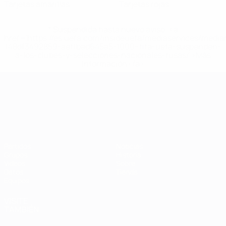
Tarjetas amarillas
Tarjetas rojas
* Suspendida hasta nuevo aviso. <a
href='https://es.uefa.com/insideuefa/mediaservices/medi
148df3492859-aef1bad645a5-1000--fifa-uefa-suspenden-
a-los-clubes-y-selecciones-nacionales-rusas/'>Más
información</a>
Campeonato de Europa Sub-21
Partidos
Noticias
Grupos
Historia
Vídeos
Sobre
Datos
Tienda
Equipos
VISITE
TAMBIÉN