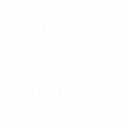
FECHA DE NACIMIENTO
27/9/2004 (21)
Próximo partido
Todos los partidos
Campeonato de Europa Sub-21 de la UEFA
sáb 26 sept 2026
· Fase de clasificación
Estadísticas clave
Ver todas las estadísticas
1
6
Partidos disputados
Minutos jugados
0
0
Goles
Asistencias
0
0