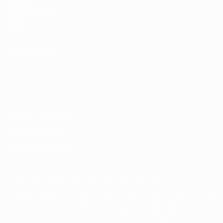
UEFA.com
Fundación de la
UEFA
Tienda
ELEGIR IDIOMA
Español
English
Français
Deutsch
Русский
Español
Italiano
Português
Privacidad
Términos y condiciones
Política de cookies
Ajustes de privacidad
© 1998-2026 UEFA. Todos los derechos reservados
La palabra UEFA, el logo de la UEFA y todas las marcas relacionadas
con las competiciones de la UEFA están protegidas por las marcas
registradas y/o por el copyright de UEFA. Se prohíbe el uso de estas